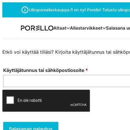
Siirry
Ulkoporeallaskauppa.fi on nyt Porello! Tutustu ulkopor
suoraan
sisältöön
Porello
Altaat
Allastarvikkeet
Salasana u
Etkö voi käyttää tiliäsi? Kirjoita käyttäjätunnus tai sähkö
Vaaditaan
Käyttäjätunnus tai sähköpostiosoite
*
Salasanan palautus