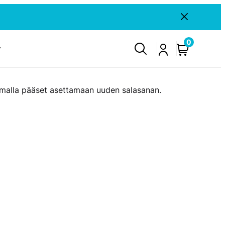
Sulje
ilmoitus
0
ainamalla pääset asettamaan uuden salasanan.