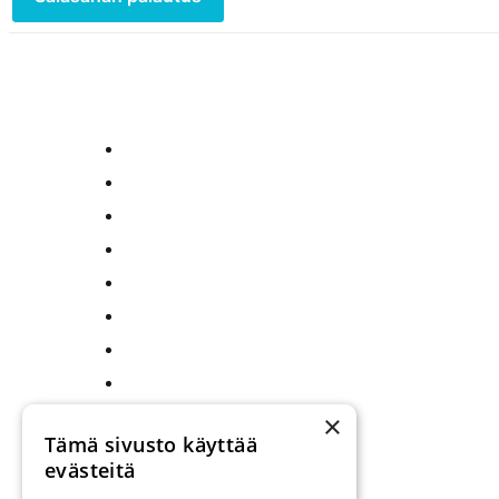
×
Tämä sivusto käyttää
evästeitä