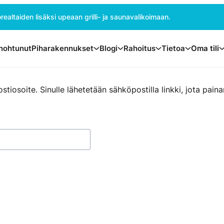
ealtaiden lisäksi upeaan grilli- ja saunavalikoimaan.
nohtunut
Piharakennukset
Blogi
Rahoitus
Tietoa
Oma tili
postiosoite. Sinulle lähetetään sähköpostilla linkki, jota p