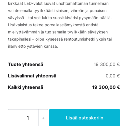
kirkkaat LED-valot luovat unohtumattoman tunnelman
vaihtelemalla tyylikkäästi sinisen, vihreän ja punaisen
sävyissä – tai voit lukita suosikkivärisi pysymään päällä.
Lisävalaistus tekee poreallaselämyksestä entistä
miellyttävämmän ja tuo samalla tyylikkään säväyksen
takapihallesi – olipa kyseessä rentoutumishetki yksin tai
illanvietto ystävien kanssa.
Tuote yhteensä
19 300,00 €
Lisävalinnat yhteensä
0,00 €
Kaikki yhteensä
19 300,00 €
–
+
Lisää ostoskoriin
Hydropool