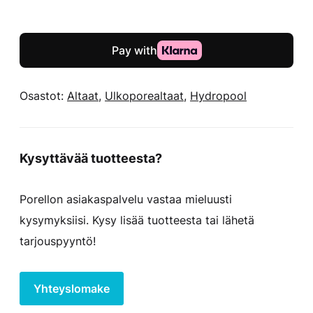
Self-
cleaning
728
Platinum
määrä
Osastot:
Altaat
,
Ulkoporealtaat
,
Hydropool
Kysyttävää tuotteesta?
Porellon asiakaspalvelu vastaa mieluusti
kysymyksiisi. Kysy lisää tuotteesta tai lähetä
tarjouspyyntö!
Yhteyslomake