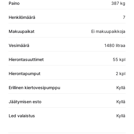
Paino
387 kg
Henkilömäärä
7
Makuupaikat
Ei makuupaikkoja
Vesimäärä
1480 litraa
Hierontasuuttimet
55 kpl
Hierontapumput
2 kpl
Erillinen kiertovesipumppu
Kyllä
Jäätymisen esto
Kyllä
Led valaistus
Kyllä