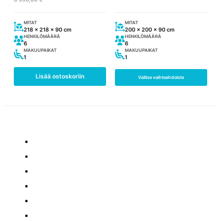
sivulla.
oli:
on:
6
6
990,00 €.
490,00 €.
MITAT
MITAT
218 x 218 x 90 cm
200 x 200 x 90 cm
HENKILÖMÄÄRÄ
HENKILÖMÄÄRÄ
6
6
MAKUUPAIKAT
MAKUUPAIKAT
1
1
Lisää ostoskoriin
Valitse vaihtoehdoista