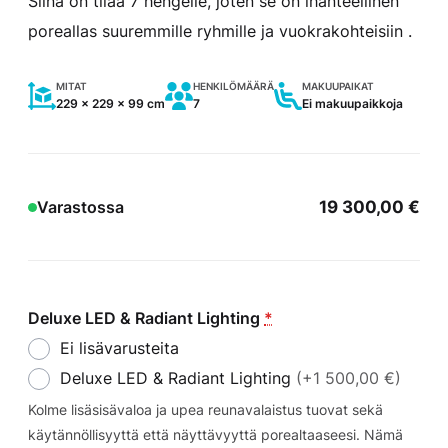
Siinä on tilaa 7 hengelle, joten se on ihanteellinen
poreallas suuremmille ryhmille ja vuokrakohteisiin .
MITAT
HENKILÖMÄÄRÄ
MAKUUPAIKAT
229 x 229 x 99 cm
7
Ei makuupaikkoja
19 300,00
€
Varastossa
Deluxe LED & Radiant Lighting
*
Ei lisävarusteita
Deluxe LED & Radiant Lighting
(+1 500,00 €)
Kolme lisäsisävaloa ja upea reunavalaistus tuovat sekä
käytännöllisyyttä että näyttävyyttä porealtaaseesi. Nämä