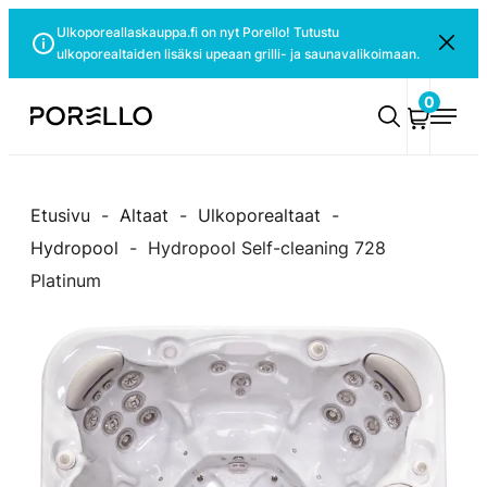
Siirry
Ulkoporeallaskauppa.fi on nyt Porello! Tutustu
Sulje
suoraan
ulkoporealtaiden lisäksi upeaan grilli- ja saunavalikoimaan.
ilmoitus
sisältöön
0
Porello
Etusivu
-
Altaat
-
Ulkoporealtaat
-
Hydropool
-
Hydropool Self-cleaning 728
Platinum