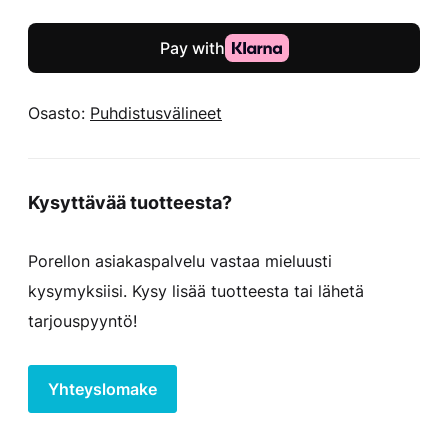
-
Kannen
hoitoliina
määrä
Osasto:
Puhdistusvälineet
Kysyttävää tuotteesta?
Porellon asiakaspalvelu vastaa mieluusti
kysymyksiisi. Kysy lisää tuotteesta tai lähetä
tarjouspyyntö!
Yhteyslomake