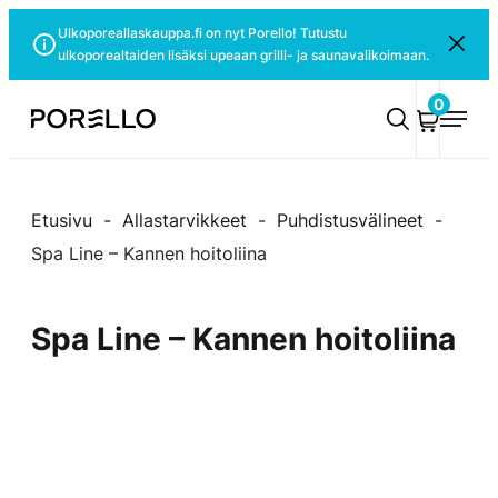
Siirry
Ulkoporeallaskauppa.fi on nyt Porello! Tutustu
Sulje
suoraan
ulkoporealtaiden lisäksi upeaan grilli- ja saunavalikoimaan.
ilmoitus
sisältöön
0
Porello
Etusivu
-
Allastarvikkeet
-
Puhdistusvälineet
-
Spa Line – Kannen hoitoliina
Spa Line – Kannen hoitoliina