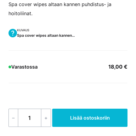
Spa cover wipes altaan kannen puhdistus- ja
hoitoliinat.
KUVAUS
Spa cover wipes altaan kannen…
18,00
€
Varastossa
–
+
Lisää ostoskoriin
Spa
Line