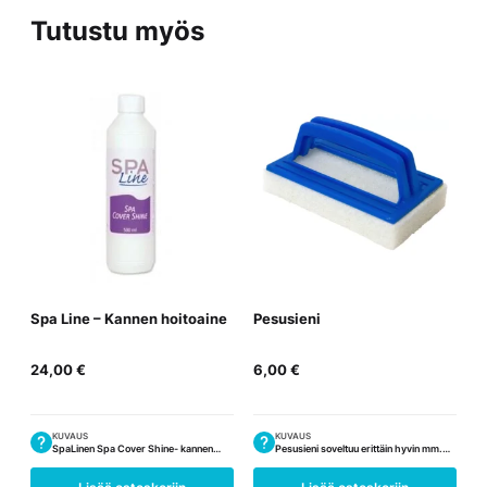
Tutustu myös
Spa Line – Kannen hoitoaine
Pesusieni
24,00
€
6,00
€
KUVAUS
KUVAUS
SpaLinen Spa Cover Shine- kannen…
Pesusieni soveltuu erittäin hyvin mm.…