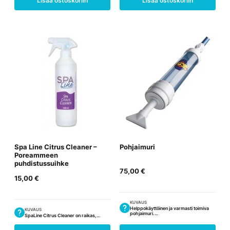
Lisää ostoskoriin
Lisää ostoskoriin
Spa Line Citrus Cleaner –
Pohjaimuri
Poreammeen
puhdistussuihke
75,00
€
15,00
€
KUVAUS
Helppokäyttöinen ja varmasti toimiva
KUVAUS
pohjaimuri.…
SpaLine Citrus Cleaner on raikas,…