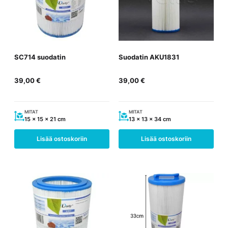
SC714 suodatin
Suodatin AKU1831
39,00
€
39,00
€
MITAT
MITAT
15 x 15 x 21 cm
13 x 13 x 34 cm
Lisää ostoskoriin
Lisää ostoskoriin