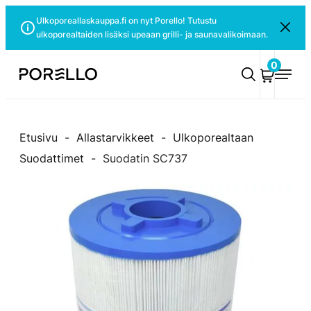
Siirry
Ulkoporeallaskauppa.fi on nyt Porello! Tutustu
Sulje
suoraan
ulkoporealtaiden lisäksi upeaan grilli- ja saunavalikoimaan.
ilmoitus
sisältöön
0
Porello
Etusivu
-
Allastarvikkeet
-
Ulkoporealtaan
Suodattimet
-
Suodatin SC737