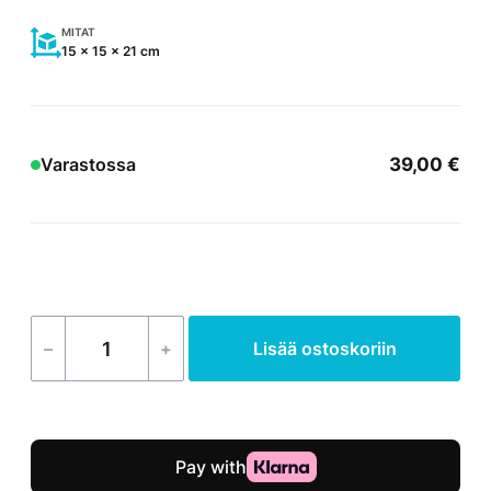
MITAT
15 x 15 x 21 cm
39,00
€
Varastossa
–
+
Lisää ostoskoriin
Suodatin
SC737
määrä