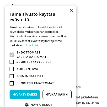
×
Tämä sivusto käyttää
evästeitä
Tämä verkkosivusto käyttää evästeitä
käyttökokemuksen parantamiseksi.
Käyttämällä verkkosivustoamme hyväksyt
kaikki evästeet evästekäytäntöjemme
mukaisesti.
Lue lisää
EHDOTTOMASTI
VÄLTTÄMÄTTÖMÄT
SUORITUSKYVYLLISET
KOHDENTAVAT
TOIMINNALLISET
Porello
LUOKITTELEMATTOMAT
Facebook
Instagram
Tiktok
HYVÄKSY KAIKKI
HYLKÄÄ KAIKKI
© Porello / Pooltech Oy 2026. Kaikki oikeudet pidätetään.
Site by
Sivulabra
NÄYTÄ TIEDOT