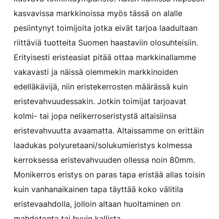
kasvavissa markkinoissa myös tässä on alalle
pesiintynyt toimijoita jotka eivät tarjoa laadultaan
riittäviä tuotteita Suomen haastaviin olosuhteisiin.
Erityisesti eristeasiat pitää ottaa markkinallamme
vakavasti ja näissä olemmekin markkinoiden
edelläkävijä, niin eristekerrosten määrässä kuin
eristevahvuudessakin. Jotkin toimijat tarjoavat
kolmi- tai jopa nelikerroseristystä altaisiinsa
eristevahvuutta avaamatta. Altaissamme on erittäin
laadukas polyuretaani/solukumieristys kolmessa
kerroksessa eristevahvuuden ollessa noin 80mm.
Monikerros eristys on paras tapa eristää allas toisin
kuin vanhanaikainen tapa täyttää koko välitila
eristevaahdolla, jolloin altaan huoltaminen on
mahdotonta tai hyvin kallista.