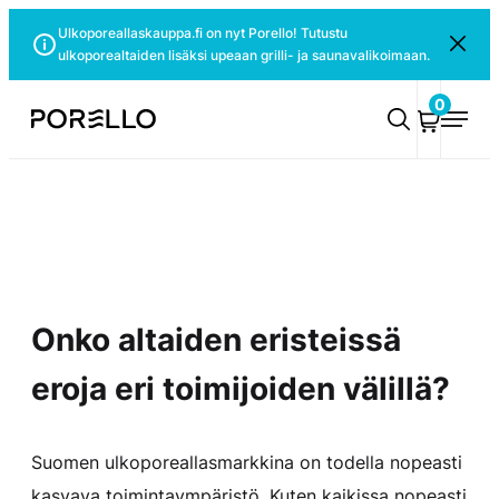
Siirry
Ulkoporeallaskauppa.fi on nyt Porello! Tutustu
Sulje
suoraan
ulkoporealtaiden lisäksi upeaan grilli- ja saunavalikoimaan.
ilmoitus
sisältöön
0
Porello
Onko altaiden eristeissä
eroja eri toimijoiden välillä?
Suomen ulkoporeallasmarkkina on todella nopeasti
kasvava toimintaympäristö. Kuten kaikissa nopeasti