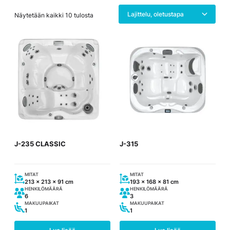
Näytetään kaikki 10 tulosta
J-235 CLASSIC
J-315
MITAT
MITAT
213 x 213 x 91 cm
193 x 168 x 81 cm
HENKILÖMÄÄRÄ
HENKILÖMÄÄRÄ
6
3
MAKUUPAIKAT
MAKUUPAIKAT
1
1