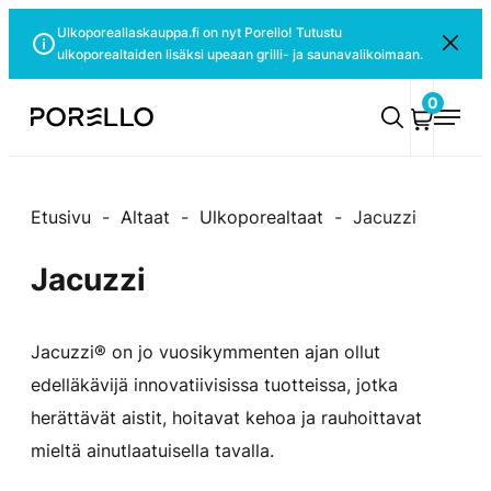
Siirry
Ulkoporeallaskauppa.fi on nyt Porello! Tutustu
Sulje
suoraan
ulkoporealtaiden lisäksi upeaan grilli- ja saunavalikoimaan.
ilmoitus
sisältöön
0
Porello
Etusivu
-
Altaat
-
Ulkoporealtaat
-
Jacuzzi
Jacuzzi
Jacuzzi® on jo vuosikymmenten ajan ollut
edelläkävijä innovatiivisissa tuotteissa, jotka
herättävät aistit, hoitavat kehoa ja rauhoittavat
mieltä ainutlaatuisella tavalla.