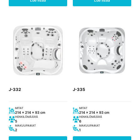
Lue lisää
Lue lisää
J-332
J-335
MITAT
MITAT
214 x 214 x 93 cm
214 x 214 x 93 cm
HENKILÖMÄÄRÄ
HENKILÖMÄÄRÄ
5
6
MAKUUPAIKAT
MAKUUPAIKAT
2
1