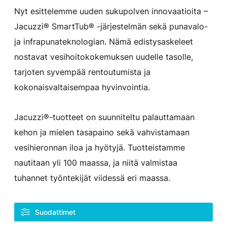
Nyt esittelemme uuden sukupolven innovaatioita –
Jacuzzi® SmartTub® -järjestelmän sekä punavalo-
ja infrapunateknologian. Nämä edistysaskeleet
nostavat vesihoitokokemuksen uudelle tasolle,
tarjoten syvempää rentoutumista ja
kokonaisvaltaisempaa hyvinvointia.
Jacuzzi®-tuotteet on suunniteltu palauttamaan
kehon ja mielen tasapaino sekä vahvistamaan
vesihieronnan iloa ja hyötyjä. Tuotteistamme
nautitaan yli 100 maassa, ja niitä valmistaa
tuhannet työntekijät viidessä eri maassa.
Suodattimet