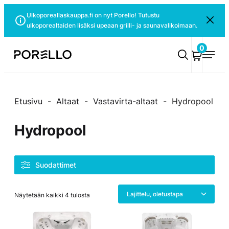
Siirry
Ulkoporeallaskauppa.fi on nyt Porello! Tutustu
Sulje
suoraan
ulkoporealtaiden lisäksi upeaan grilli- ja saunavalikoimaan.
ilmoitus
sisältöön
0
Porello
Etusivu
-
Altaat
-
Vastavirta-altaat
-
Hydropool
Hydropool
Suodattimet
Näytetään kaikki 4 tulosta