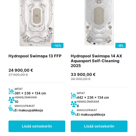
-10%
-8%
Hydropool Swimspa 13 FFP
Hydropool Swimspa 14 AX
Aquasport Self-Cleaning
2025
Alkuperäinen
Nykyinen
24 900,00
€
Alkuperäinen
Nykyinen
33 900,00
€
hinta
hinta
27 600,00
€
hinta
hinta
36 900,00
€
oli:
on:
oli:
on:
27
24
36
33
600,00 €.
900,00 €.
MITAT
381 x 236 x 134 cm
900,00 €.
900,00 €.
MITAT
442 x 236 x 134 cm
HENKILÖMÄÄRÄ
10
HENKILÖMÄÄRÄ
6
MAKUUPAIKAT
Ei makuupaikkoja
MAKUUPAIKAT
Ei makuupaikkoja
Lisää ostoskoriin
Lisää ostoskoriin