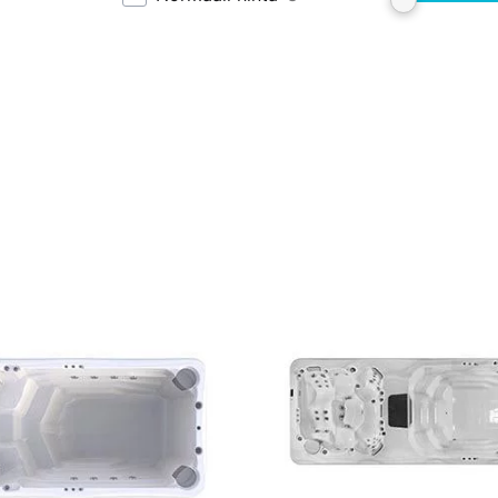
Tällä
la
tuotteella
on
i
useampi
lma.
muunnelma.
Voit