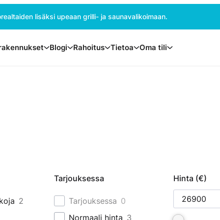
ealtaiden lisäksi upeaan grilli- ja saunavalikoimaan.
rakennukset
Blogi
Rahoitus
Tietoa
Oma tili
Tarjouksessa
Hinta (€)
koja
2
Tarjouksessa
0
Normaali hinta
3