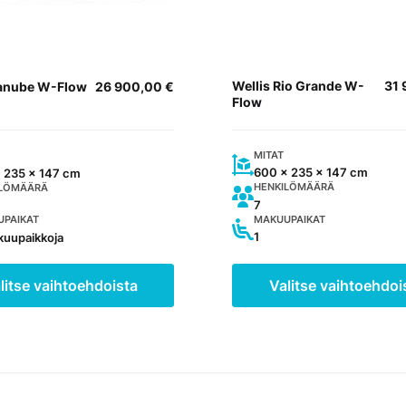
tehdä
valinnat
n
tuotteen
sivulla.
Wellis Rio Grande W-
31
Danube W-Flow
26 900,00
€
Flow
MITAT
600 x 235 x 147 cm
 235 x 147 cm
HENKILÖMÄÄRÄ
ILÖMÄÄRÄ
7
MAKUUPAIKAT
PAIKAT
1
kuupaikkoja
litse vaihtoehdoista
Valitse vaihtoehdoi