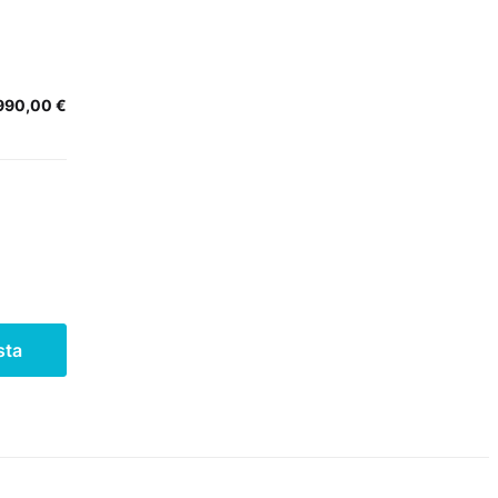
 990,00
€
sta