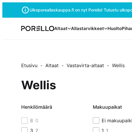
Siirry
Ulkoporeallaskauppa.fi on nyt Porello! Tutustu ulkopor
suoraan
sisältöön
Porello
Altaat
Allastarvikkeet
Huolto
Piha
Etusivu
-
Altaat
-
Vastavirta-altaat
-
Wellis
Wellis
Henkilömäärä
Makuupaikat
8
0
Ei makuupaik
3
2
1
1