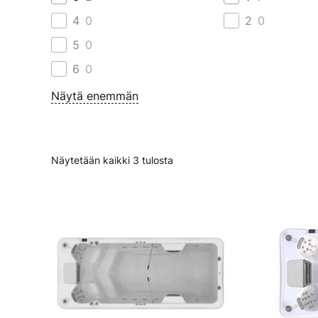
4
0
2
0
5
0
6
0
Näytä enemmän
Näytetään kaikki 3 tulosta
Tällä
Tällä
tuotteella
tuotteel
on
on
useampi
useamp
muunnelma.
muunne
Voit
Voit