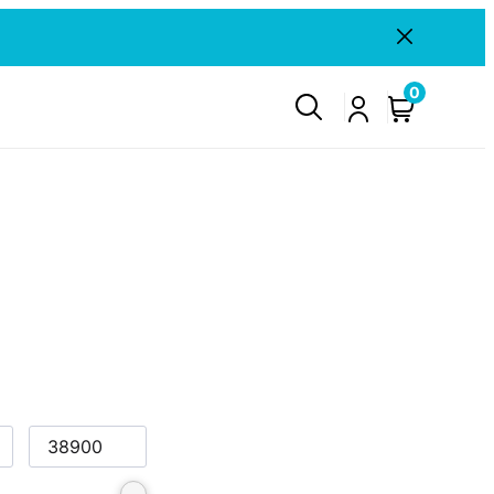
Sulje
ilmoitus
0