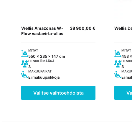
tehdä
tehdä
valinnat
valinnat
tuotteen
tuottee
sivulla.
sivulla.
Wellis Amazonas W-
38 900,00
€
Wellis 
Flow vastavirta-allas
MITAT
MITAT
550 x 235 x 147 cm
453 x
HENKILÖMÄÄRÄ
HENK
3
3
MAKUUPAIKAT
MAKUU
Ei makuupaikkoja
Ei ma
Valitse vaihtoehdoista
Va